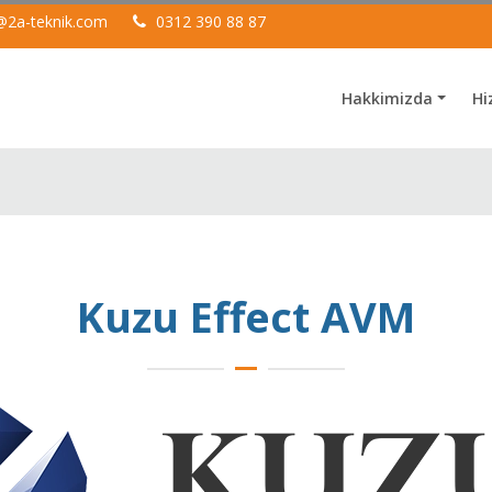
@2a-teknik.com
0312 390 88 87
Hakkimizda
Hi
Kuzu Effect AVM