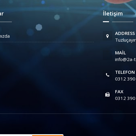
ar
İletişim
ADDRESS
mızda
Tuzluçayı
MAIL
info@2a-t
TELEFON
0312 390 
FAX
0312 390