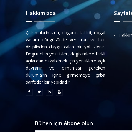
Hakkımızda
Sayfal
Çalismalarimizda, doganin taklidi, dogal
Hakkı
yasam döngüsünde yer alan ve her
disiplinden duygu çalan bir yol izlenir.
Dogru olan yolu izler, degisimlere farkli
açilardan bakabilmek için yeniliklere açik
davranir ve olmamasi gereken
durumlarin içine girmemeye çaba
sarfeder bir yapidadir.
Bülten için Abone olun