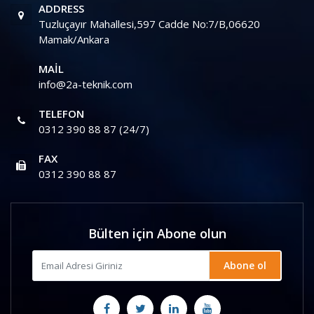
ADDRESS
Tuzluçayır Mahallesi,597 Cadde No:7/B,06620
Mamak/Ankara
MAIL
info@2a-teknik.com
TELEFON
0312 390 88 87 (24/7)
FAX
0312 390 88 87
Bülten için Abone olun
Abone ol